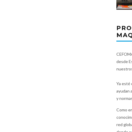
PRO
MAQ
CEFOMAQ 
desde Es
nuestros
Ya esté 
ayudan a
y normas
Como emp
conocimi
red glob
donde s