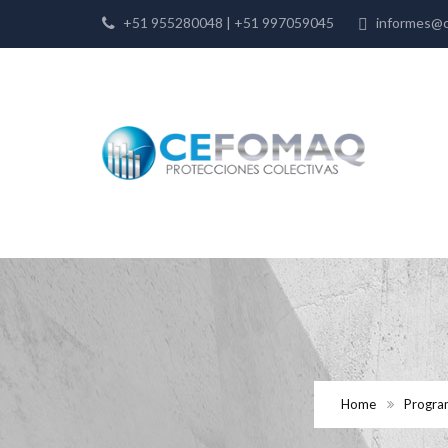
+51 955280048 | +51 997059045
informes@c
Home
Program