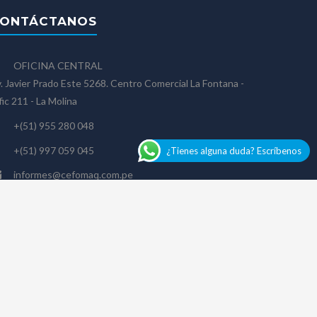
ONTÁCTANOS
OFICINA CENTRAL
. Javier Prado Este 5268. Centro Comercial La Fontana -
ic 211 - La Molina
+(51) 955 280 048
+(51) 997 059 045
¿Tienes alguna duda? Escríbenos
informes@cefomaq.com.pe