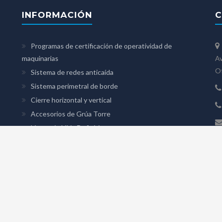
INFORMACIÓN
C
Programas de certificación de operatividad de
maquinarias
Av
Of
Sistema de redes anticaída
Sistema perimetral de borde
Cierre horizontal y vertical
Accesorios de Grúa Torre
Líneas de Vida Definitivas
Red de Seguridad Sistema S
Proyectos
CEFOMAQ - Todos los derechos reservados © 2023