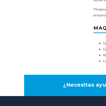
Póngase 
proporci
MAQ
G
G
R
Ca
¿Necesitas ay