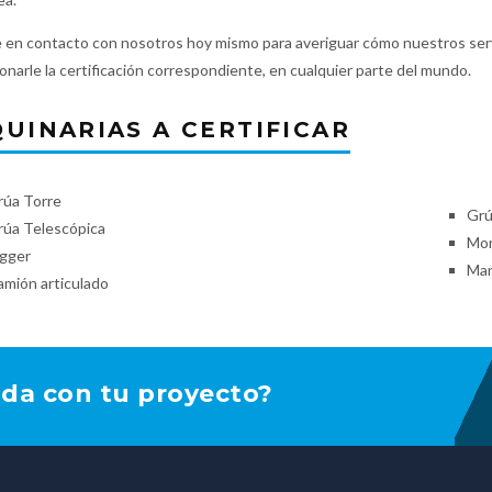
en contacto con nosotros hoy mismo para averiguar cómo nuestros servi
onarle la certificación correspondiente, en cualquier parte del mundo.
UINARIAS A CERTIFICAR
rúa Torre
Grú
rúa Telescópica
Mon
igger
Man
mión articulado
uda con tu proyecto?